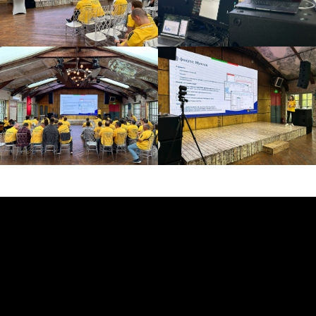
BROADCASTSTUDIO
УСЛУГИ
Стримы и съемка в студии
Репортажная фотосъемка
Организация онлайн / видеотрансляций
Видеосъемка / видеопроизводство