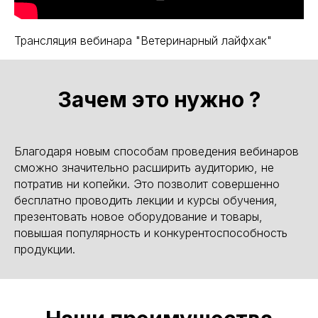
Трансляция вебинара "Ветеринарный лайфхак"
Зачем это нужно ?
BROADCASTSTUDIO
УСЛУГИ
Благодаря новым способам проведения вебинаров
Стримы и съемка в студии
сможно значительно расширить аудиторию, не
потратив ни копейки. Это позволит совершенно
Репортажная фотосъемка
бесплатно проводить лекции и курсы обучения,
Организация онлайн / видеотрансляций
презентовать новое оборудование и товары,
Видеосъемка / видеопроизводство
повышая популярность и конкурентоспособность
продукции.
Техническое обеспечение мероприятия
(площадки)
ИИ для фото-видеопроизводства
ОБОРУДОВАНИЕ