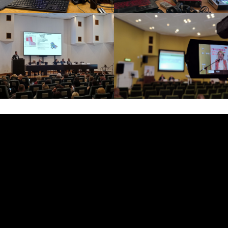
УСЛУГИ
Стримы и съемка в студии
Репортажная фотосъемка
Организация онлайн / видеотрансляций
Видеосъемка / видеопроизводство
Техническое обеспечение мероприятия
(площадки)
ИИ для фото-видеопроизводства
ОБОРУДОВАНИЕ
ВИДЕОПРОДАКШН
СЪЕМКА ТАЙМЛАПС
ТЕЛЕМОСТ
ИНТЕРНЕТ НА ПЛОЩАДКУ
БЛОГ