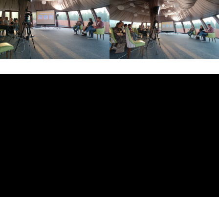
BROADCASTSTUDIO
УСЛУГИ
Стримы и съемка в студии
Репортажная фотосъемка
Организация онлайн / видеотрансляций
Видеосъемка / видеопроизводство
Техническое обеспечение мероприятия
(площадки)
ИИ для фото-видеопроизводства
ОБОРУДОВАНИЕ
ВИДЕОПРОДАКШН
СЪЕМКА ТАЙМЛАПС
ТЕЛЕМОСТ