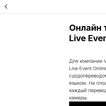
Онлайн 
Live Eve
Для компании V
Live Event Onli
сурдопереводом
языком. На пло
каждый перевод
камеры.