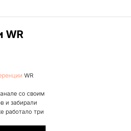
и WR
еренции
WR
анале со своим
в и забирали
е работало три