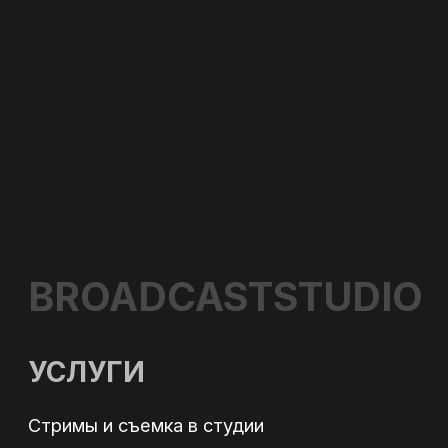
Согласен с обработкой
персональных данных
в соответствии с Политикой
конфиденциальности
Оставить заявку
КОНТАКТЫ
Адрес: г. Москва, ул. Полярная 27, к.4
Телефон: +7 (495) 500-96-73
Email: 89255009673@mail.ru