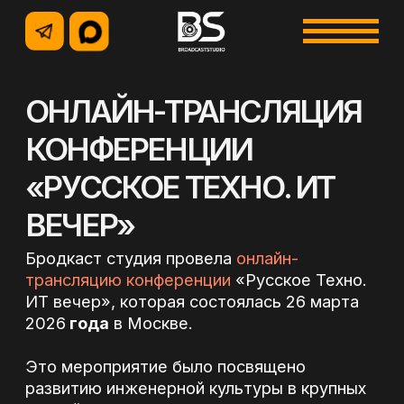
ОНЛАЙН-ТРАНСЛЯЦИЯ
КОНФЕРЕНЦИИ
«РУССКОЕ ТЕХНО. ИТ
+7 (495) 500-96-73
ВЕЧЕР»
+7 (926) 914-12-85
Бродкаст студия провела
онлайн-
трансляцию конференции
«Русское Техно.
ИТ вечер», которая состоялась 26 марта
2026
года
в Москве.
Это мероприятие было посвящено
развитию инженерной культуры в крупных
УСЛУГИ
российских ИТ-компаниях, внедрению
искусственного интеллекта в разработку,
автоматизации процессов код-ревью и
использованию
LLM
без ущерба для
безопасности. В конференции приняли
участие ведущие эксперты из таких
компаний, как МТС Web Services, СберТех,
Авито и другие. В программе были