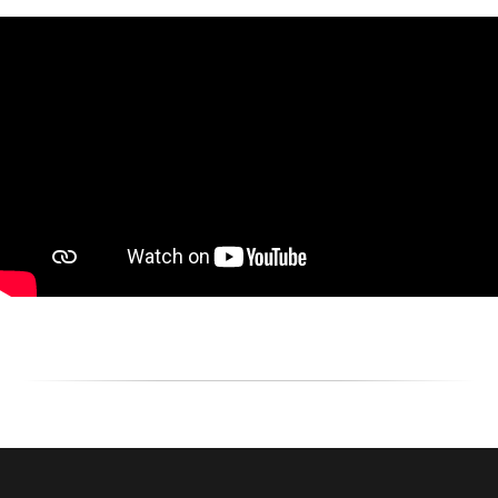
BROADCASTSTUDIO
УСЛУГИ
Стримы и съемка в студии
Репортажная фотосъемка
Организация онлайн / видеотрансляций
Видеосъемка / видеопроизводство
Техническое обеспечение мероприятия
(площадки)
ИИ для фото-видеопроизводства
ОБОРУДОВАНИЕ
ВИДЕОПРОДАКШН