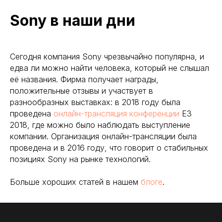
Sony в наши дни
Согласен с обработкой
персональных данных
в соответствии с Политикой
конфиденциальности
Сегодня компания Sony чрезвычайно популярна, и
едва ли можно найти человека, который не слышал
Оставить заявку
её названия. Фирма получает награды,
положительные отзывы и участвует в
разнообразных выставках: в 2018 году была
КОНТАКТЫ
проведена
онлайн-трансляция конференции
E3
Адрес: г. Москва, ул. Полярная 27, к.4
2018, где можно было наблюдать выступление
компании. Организация онлайн-трансляции была
Телефон: +7 (495) 500-96-73
проведена и в 2016 году, что говорит о стабильных
Email: 89255009673@mail.ru
позициях Sony на рынке технологий.
Больше хороших статей в нашем
блоге
.