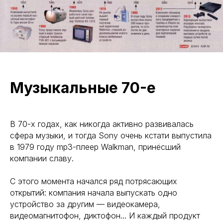
Музыкальные 70-е
BROADCASTSTUDIO
В 70-х годах, как никогда активно развивалась
УСЛУГИ
сфера музыки, и тогда Sony очень кстати выпустила
в 1979 году mp3-плеер Walkman, принёсший
Стримы и съемка в студии
компании славу.
Репортажная фотосъемка
С этого момента начался ряд потрясающих
Организация онлайн / видеотрансляций
открытий: компания начала выпускать одно
Видеосъемка / видеопроизводство
устройство за другим — видеокамера,
Техническое обеспечение мероприятия
видеомагнитофон, диктофон... И каждый продукт
(площадки)