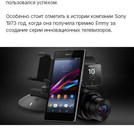
пользовался успехом.
ИИ для фото-видеопроизводства
Особенно стоит отметить в истории компании Sony
ОБОРУДОВАНИЕ
1973 год, когда она получила премию Emmy за
создание серии инновационных телевизоров.
ВИДЕОПРОДАКШН
СЪЕМКА ТАЙМЛАПС
ТЕЛЕМОСТ
ИНТЕРНЕТ НА ПЛОЩАДКУ
БЛОГ
+7