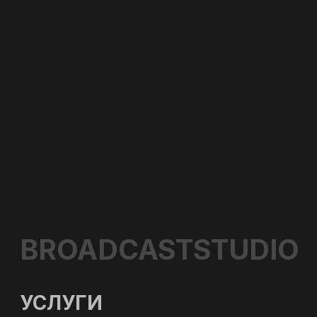
+7
Согласен с обработкой
персональных данных
в соответствии с Политикой
конфиденциальности
Оставить заявку
КОНТАКТЫ
Адрес: г. Москва, ул. Полярная 27, к.4
Телефон: +7 (495) 500-96-73