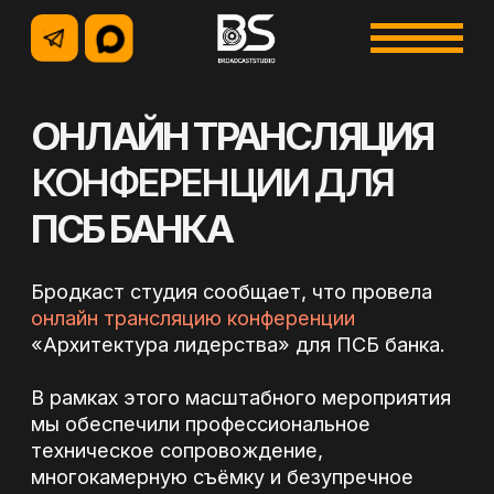
ОНЛАЙН ТРАНСЛЯЦИЯ
КОНФЕРЕНЦИИ ДЛЯ
ПСБ БАНКА
+7 (495) 500-96-73
+7 (926) 914-12-85
Бродкаст студия сообщает, что провела
онлайн трансляцию конференции
«Архитектура лидерства» для ПСБ банка.
В рамках этого масштабного мероприятия
мы обеспечили профессиональное
техническое сопровождение,
многокамерную съёмку и безупречное
УСЛУГИ
качество звука и изображения. Благодаря
слаженной работе нашей команды
участники смогли в реальном времени
погрузиться в атмосферу конференции,
независимо от их местонахождения.
Мы гордимся тем, что внесли свой вклад в
развитие корпоративной культуры и