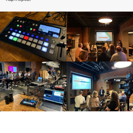
BROADCASTSTUDIO
УСЛУГИ
Стримы и съемка в студии
Репортажная фотосъемка
Организация онлайн / видеотрансляций
Видеосъемка / видеопроизводство
Техническое обеспечение мероприятия
(площадки)
ИИ для фото-видеопроизводства