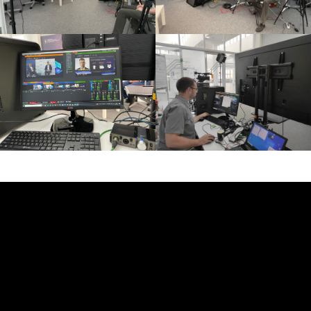
BROADCASTSTUDIO
УСЛУГИ
Стримы и съемка в студии
Репортажная фотосъемка
Организация онлайн / видеотрансляций
Видеосъемка / видеопроизводство
Техническое обеспечение мероприятия
(площадки)
ИИ для фото-видеопроизводства