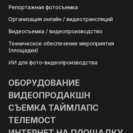
в соответствии с Политикой
конфиденциальности
Оставить заявку
КОНТАКТЫ
Адрес: г. Москва, ул. Полярная 27, к.4
Телефон: +7 (495) 500-96-73
Email: 89255009673@mail.ru